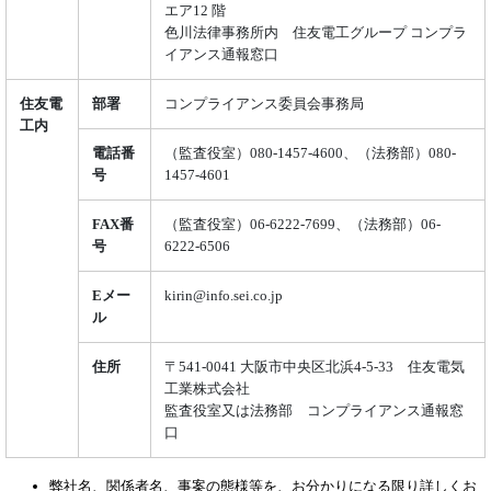
エア12 階
色川法律事務所内 住友電工グループ コンプラ
イアンス通報窓口
住友電
部署
コンプライアンス委員会事務局
工内
電話番
（監査役室）080-1457-4600、（法務部）080-
号
1457-4601
FAX番
（監査役室）06-6222-7699、（法務部）06-
号
6222-6506
Eメー
kirin@info.sei.co.jp
ル
住所
〒541-0041 大阪市中央区北浜4-5-33 住友電気
工業株式会社
監査役室又は法務部 コンプライアンス通報窓
口
弊社名、関係者名、事案の態様等を、お分かりになる限り詳しくお