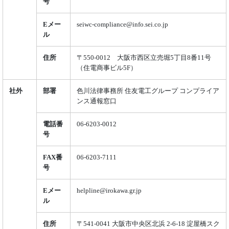
号
Eメー
seiwc-compliance@info.sei.co.jp
ル
住所
〒550-0012 大阪市西区立売堀5丁目8番11号
（住電商事ビル5F）
社外
部署
色川法律事務所 住友電工グループ コンプライア
ンス通報窓口
電話番
06-6203-0012
号
FAX番
06-6203-7111
号
Eメー
helpline@irokawa.gr.jp
ル
住所
〒541-0041 大阪市中央区北浜 2-6-18 淀屋橋スク